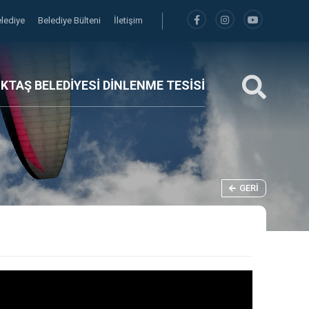
elediye
Belediye Bülteni
İletişim
İKTAŞ BELEDİYESİ DİNLENME TESİSİ
GERI