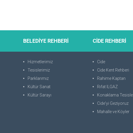
BELEDİYE REHBERİ
CİDE REHBERİ
Hizmetlerimiz
Cide
Tesislerimiz
Cide Kent Rehberi
Parklarımız
Rahime Kaptan
Kültür Sanat
Rıfat ILGAZ
Kültür Sarayı
Konaklama Tesisle
Cide'yi Geziyoruz
Mahalle ve Köyler