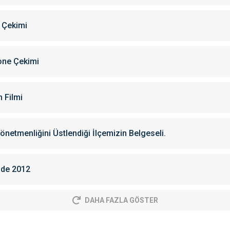
 Çekimi
rone Çekimi
 Filmi
netmenliğini Üstlendiği İlçemizin Belgeseli.
ide 2012
DAHA FAZLA GÖSTER