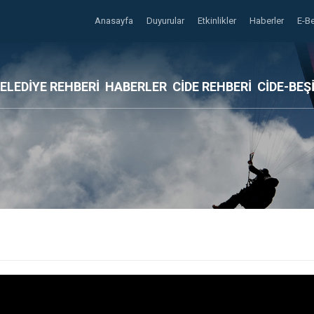
Anasayfa
Duyurular
Etkinlikler
Haberler
E-B
ELEDİYE REHBERİ
HABERLER
CİDE REHBERİ
CİDE-BEŞ