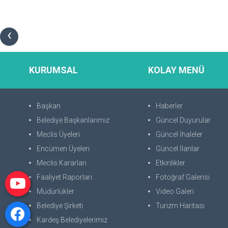
‹
KURUMSAL
KOLAY MENÜ
Başkan
Haberler
Belediye Başkanlarımız
Güncel Duyurular
Meclis Üyeleri
Güncel İhaleler
Encümen Üyeleri
Güncel İlanlar
Meclis Kararları
Etkinlikler
Faaliyet Raporları
Fotoğraf Galerisi
Müdürlükler
Video Galeri
Belediye Şirketi
Turizm Haritası
Kardeş Belediyelerimiz