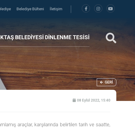
elediye
Belediye Bülteni
İletişim
İKTAŞ BELEDİYESİ DİNLENME TESİSİ
GERI
08 Eylül 2022, 15:40
mış araçlar, karşılarında belirtilen tarih ve saatte,