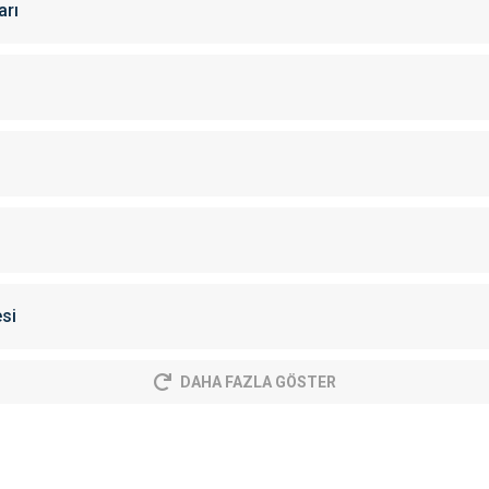
arı
si
DAHA FAZLA GÖSTER