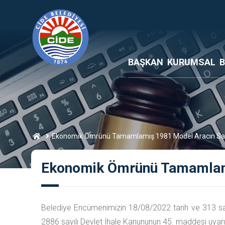
BAŞKAN
KURUMSAL
B
Ekonomik Ömrünü Tamamlamış 1981 Model Aracın Satı
Ekonomik Ömrünü Tamamlamış
Belediye Encümenimizin 18/08/2022 tarih ve 313 sayıl
2886 sayılı Devlet İhale Kanununun 45. maddesi uyarınc