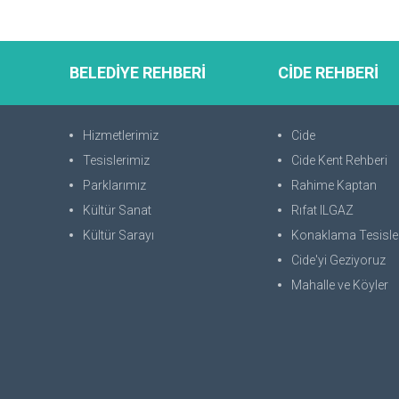
BELEDİYE REHBERİ
CİDE REHBERİ
Hizmetlerimiz
Cide
Tesislerimiz
Cide Kent Rehberi
Parklarımız
Rahime Kaptan
Kültür Sanat
Rıfat ILGAZ
Kültür Sarayı
Konaklama Tesisle
Cide'yi Geziyoruz
Mahalle ve Köyler