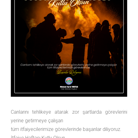
Canlarını tehlikeye atarak zor şartlarda görevlerini
yerine getirmeye çalışan
tüm itfaiyecilerimize görevlerinde başarılar diliyoruz.
İtfaiye Haftası Kutlu Olsun.