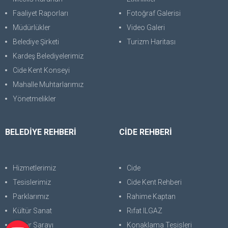
Faaliyet Raporları
Fotoğraf Galerisi
Müdürlükler
Video Galeri
Belediye Şirketi
Turizm Haritası
Kardeş Belediyelerimiz
Cide Kent Konseyi
Mahalle Muhtarlarımız
Yönetmelikler
BELEDİYE REHBERİ
CİDE REHBERİ
Hizmetlerimiz
Cide
Tesislerimiz
Cide Kent Rehberi
Parklarımız
Rahime Kaptan
Kültür Sanat
Rıfat ILGAZ
Kültür Sarayı
Konaklama Tesisleri