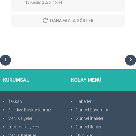
13 Kasım 2025, 15:44
DAHA FAZLA GÖSTER
‹
›
KURUMSAL
KOLAY MENÜ
Başkan
Haberler
Belediye Başkanlarımız
Güncel Duyurular
Meclis Üyeleri
Güncel İhaleler
Encümen Üyeleri
Güncel İlanlar
Meclis Kararları
Etkinlikler