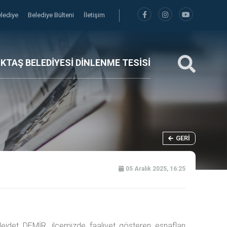
elediye
Belediye Bülteni
İletişim
İKTAŞ BELEDİYESİ DİNLENME TESİSİ
GERI
05 Aralık 2025, 16:25
ejdet DEMİR, ilçemizde faaliyet gösteren esnafları