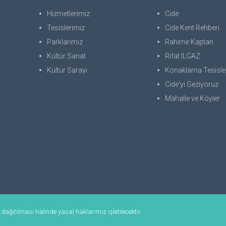
Hizmetlerimiz
Cide
Tesislerimiz
Cide Kent Rehberi
Parklarımız
Rahime Kaptan
Kültür Sanat
Rıfat ILGAZ
Kültür Sarayı
Konaklama Tesisle
Cide'yi Geziyoruz
Mahalle ve Köyler
ağıtılması halinde yasal haklarımız işletilecektir.