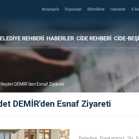
Anasayfa
Duyurular
Etkinlikler
Haberler
E-B
ELEDİYE REHBERİ
HABERLER
CİDE REHBERİ
CİDE-BEŞ
 Nejdet DEMİR'den Esnaf Ziyareti
det DEMİR'den Esnaf Ziyareti
Belediye Başkanımız Sn. N