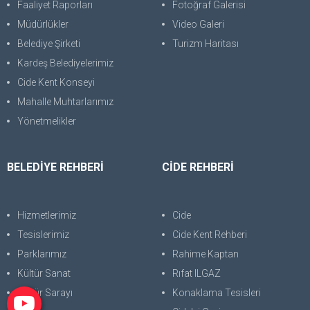
Faaliyet Raporları
Fotoğraf Galerisi
Müdürlükler
Video Galeri
Belediye Şirketi
Turizm Haritası
Kardeş Belediyelerimiz
Cide Kent Konseyi
Mahalle Muhtarlarımız
Yönetmelikler
BELEDİYE REHBERİ
CİDE REHBERİ
Hizmetlerimiz
Cide
Tesislerimiz
Cide Kent Rehberi
Parklarımız
Rahime Kaptan
Kültür Sanat
Rıfat ILGAZ
Kültür Sarayı
Konaklama Tesisleri