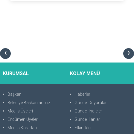
‹
›
KURUMSAL
KOLAY MENÜ
Başkan
Haberler
Belediye Başkanlarımız
Güncel Duyurular
Meclis Üyeleri
Güncel İhaleler
Encümen Üyeleri
Güncel İlanlar
Meclis Kararları
Etkinlikler