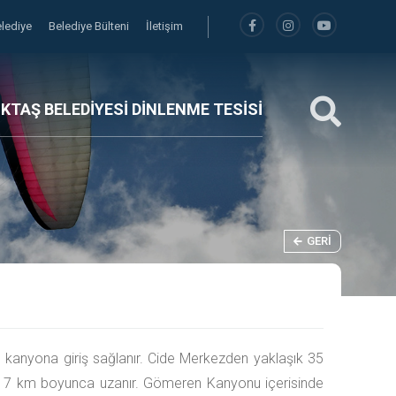
elediye
Belediye Bülteni
İletişim
İKTAŞ BELEDİYESİ DİNLENME TESİSİ
GERI
kanyona giriş sağlanır. Cide Merkezden yaklaşık 35
ak 7 km boyunca uzanır. Gömeren Kanyonu içerisinde