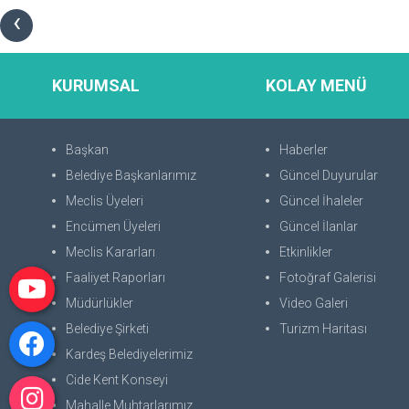
‹
KURUMSAL
KOLAY MENÜ
Başkan
Haberler
Belediye Başkanlarımız
Güncel Duyurular
Meclis Üyeleri
Güncel İhaleler
Encümen Üyeleri
Güncel İlanlar
Meclis Kararları
Etkinlikler
Faaliyet Raporları
Fotoğraf Galerisi
Müdürlükler
Video Galeri
Belediye Şirketi
Turizm Haritası
Kardeş Belediyelerimiz
Cide Kent Konseyi
Mahalle Muhtarlarımız