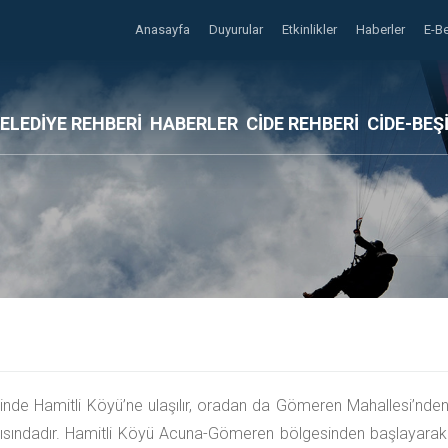
Anasayfa
Duyurular
Etkinlikler
Haberler
E-B
ELEDİYE REHBERİ
HABERLER
CİDE REHBERİ
CİDE-BEŞ
e Hamitli Köyü’ne ulaşılır, oradan da Gömeren Mahallesi’nden 
ıkısındadır. Hamitli Köyü Acuna-Gömeren bölgesinden başlayar