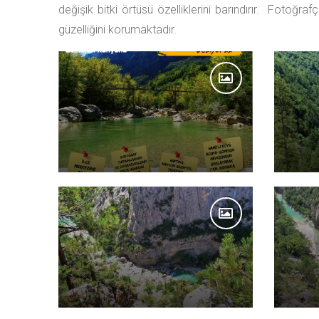
değişik bitki örtüsü özelliklerini barındırır. Fotoğr
güzelliğini korumaktadır.