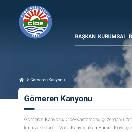
BAŞKAN
KURUMSAL
B
Gömeren Kanyonu
Gömeren Kanyonu
Gömeren Kanyonu, Cide-Kastamonu güzergâhı üzerind
km uzaklıktadır. Valla Kanyonu’nun Hamitli Köyü ç