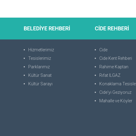
BELEDİYE REHBERİ
CİDE REHBERİ
Hizmetlerimiz
Cide
Tesislerimiz
Cide Kent Rehberi
Parklarımız
Rahime Kaptan
Kültür Sanat
Rıfat ILGAZ
Kültür Sarayı
Konaklama Tesisle
Cide'yi Geziyoruz
Mahalle ve Köyler