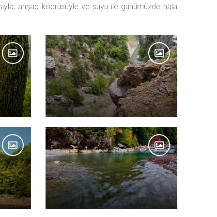
doğasıyla, ahşap köprüsüyle ve suyu ile günümüzde hala