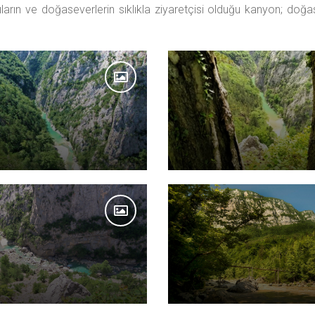
afçıların ve doğaseverlerin sıklıkla ziyaretçisi olduğu kanyon; 